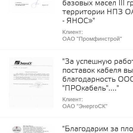
базовых масел III г
территории НПЗ О
- ЯНОС»"
Клиент:
ОАО "Промфинстрой"
"За успешную рабо
поставок кабеля в
благодарность ОО
"ПРОкабель"...."
Клиент:
ОАО "ЭнергоСК"
"Благодарим за пл