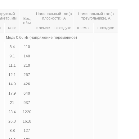
аружный
Номинальный ток (в
Номинальный ток (в
аметр, мм
плоскости), А
треугольнике), А
Вес,
кг/км
н
макс
в земле
в воздухе
в земле
в воздухе
Медь 0.66 кВ (напряжение переменное)
8.4
110
9.1
140
11.1
210
12.1
267
14.9
426
17.9
640
21
937
23.4
1220
26.8
1618
8.8
127