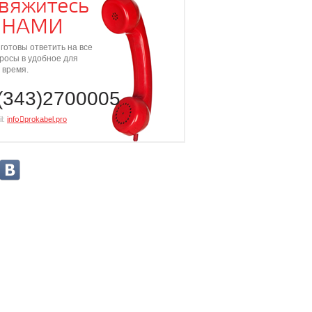
вяжитесь
 НАМИ
готовы ответить на все
росы в удобное для
 время.
(343)2700005
l:
info⃝prokabel.pro