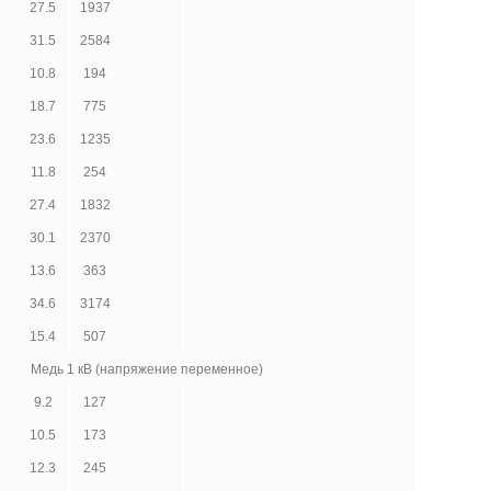
27.5
1937
31.5
2584
10.8
194
18.7
775
23.6
1235
11.8
254
27.4
1832
30.1
2370
13.6
363
34.6
3174
15.4
507
Медь 1 кВ (напряжение переменное)
9.2
127
10.5
173
12.3
245