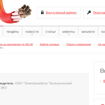
Вход в личный кабинет
Регистр
ТЕНДЕРЫ
НОВОСТИ
СТАТЬИ
КЛИЕНТЫ
КАТАЛОГИ
КО
и на напряжение до 500 кВ
Кабели силовые
Общего применения
На на
ВГз
В
водитель:
ОАО "Электрокабель" Кольчугинский
 ЭКЗ