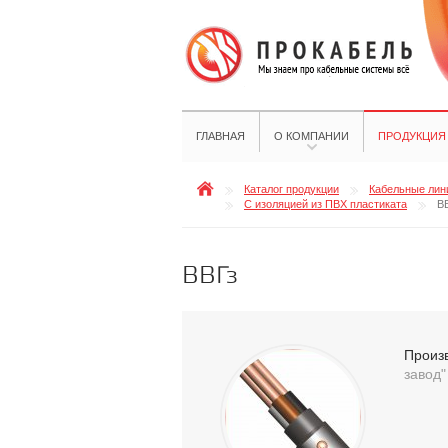
ГЛАВНАЯ
О КОМПАНИИ
ПРОДУКЦИЯ
Каталог продукции
Кабельные лини
С изоляцией из ПВХ пластиката
В
ВВГз
Произ
завод"