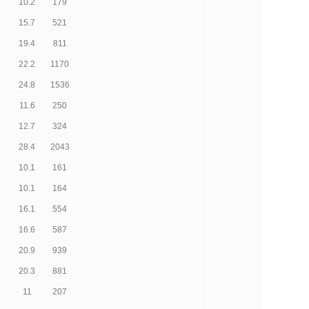
10.2
179
15.7
521
19.4
811
22.2
1170
24.8
1536
11.6
250
12.7
324
28.4
2043
10.1
161
10.1
164
16.1
554
16.6
587
20.9
939
20.3
881
11
207