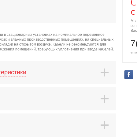
С
с
Мы 
воп
Вас
ии в стационарных установках на номинальное переменное
сухих и влажных производственных помещениях, на специальных
7
прокладки на открытом воздухе. Кабели не рекомендуются для
набжения помещений, требующих уплотнения при вводе кабелей.
emai
теристики