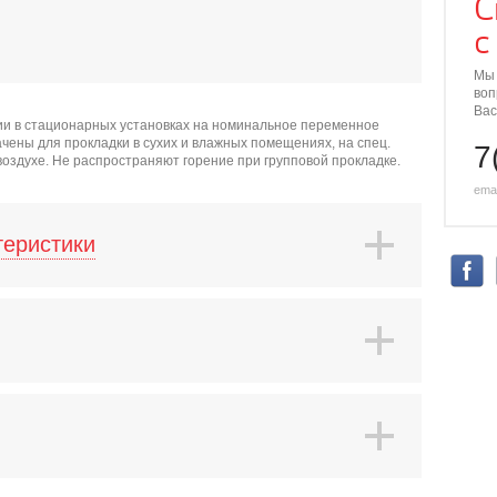
С
с
Мы 
воп
Вас
ии в стационарных установках на номинальное переменное
чены для прокладки в сухих и влажных помещениях, на спец.
7
 воздухе. Не распространяют горение при групповой прокладке.
emai
теристики