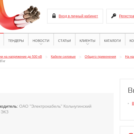
Вход в личный кабинет
Регистр
ТЕНДЕРЫ
НОВОСТИ
СТАТЬИ
КЛИЕНТЫ
КАТАЛОГИ
КО
и на напряжение до 500 кВ
Кабели силовые
Общего применения
На на
ВГнг
В
В
водитель:
ОАО "Электрокабель" Кольчугинский
 ЭКЗ