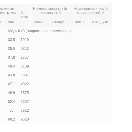
аружный
Номинальный ток (в
Номинальный ток (в
аметр, мм
плоскости), А
треугольнике), А
Вес,
кг/км
н
макс
в земле
в воздухе
в земле
в воздухе
Медь 6 кВ (напряжение переменное)
33.5
1919
35.5
2313
37.8
2757
40.4
3109
43.8
3897
47.1
4822
49.9
5675
52.4
6607
56
7822
60.2
9628