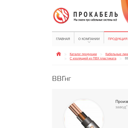
ГЛАВНАЯ
О КОМПАНИИ
ПРОДУКЦИЯ
Каталог продукции
Кабельные лини
С изоляцией из ПВХ пластиката
В
ВВГнг
Произ
завод"