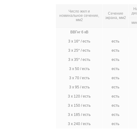
Н
Число жил и
ди
Сечение
номинальное сечение,
экрана, мм2
мм2
ми
ВВГнг 6 кВ
3 х 16* / есть
есть
3 х 25* / есть
есть
3 х 35* / есть
есть
3 х 50 / есть
есть
3 х 70 / есть
есть
3 х 95 / есть
есть
3 х 120 / есть
есть
3 х 150 / есть
есть
3 х 185 / есть
есть
3 х 240 / есть
есть