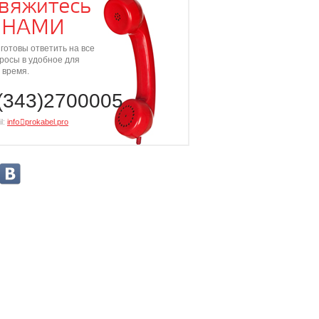
вяжитесь
 НАМИ
готовы ответить на все
росы в удобное для
 время.
(343)2700005
l:
info⃝prokabel.pro