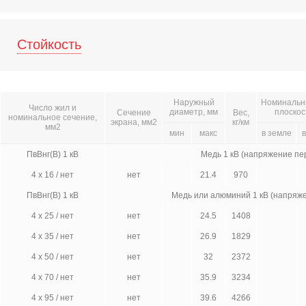
Стойкость
Наружный
Номинальны
Число жил и
диаметр, мм
плоскос
Сечение
Вес,
номинальное сечение,
экрана, мм2
кг/км
мм2
мин
макс
в земле
в
ПвВнг(В) 1 кВ
Медь 1 кВ (напряжение пе
4 х 16 / нет
нет
21.4
970
ПвВнг(В) 1 кВ
Медь или алюминий 1 кВ (напряж
4 х 25 / нет
нет
24.5
1408
4 х 35 / нет
нет
26.9
1829
4 х 50 / нет
нет
32
2372
4 х 70 / нет
нет
35.9
3234
4 х 95 / нет
нет
39.6
4266