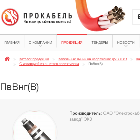
ГЛАВНАЯ
О КОМПАНИИ
ПРОДУКЦИЯ
ТЕНДЕРЫ
НОВОСТИ
Каталог продукции
Кабельные линии на напряжение до 500 кВ
Ка
С изоляцией из сшитого полиэтилена
ПвВнг(В)
ПвВнг(В)
Производитель:
ОАО "Электрокабе
завод" ЭКЗ