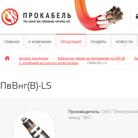
ГЛАВНАЯ
О КОМПАНИИ
ПРОДУКЦИЯ
ТЕНДЕРЫ
НОВОСТИ
Каталог продукции
Кабельные линии на напряжение до 500 кВ
Ка
С изоляцией из сшитого полиэтилена
ПвВнг(В)-LS
ПвВнг(В)-LS
Производитель:
ОАО "Электрокабе
завод" ЭКЗ