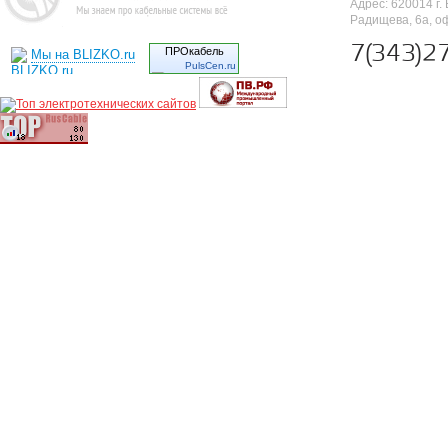
Адрес: 620014 г. 
Радищева, 6а, о
7(343)2
ПРОкабель
Мы на BLIZKO.ru
PulsCen.ru