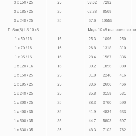
3 х 150 / 25
25
58.62
7292
3 х 185 / 25
25
62.38
8569
3 х 240 / 25
25
67.6
10555
ПвВнг(В)-LS 10 кВ
Медь 10 кВ (напряжение п
1 х 50 / 16
16
25.3
1096
250
1 х 70 / 16
16
26.8
1318
310
1 х 95 / 16
16
28.4
1587
336
1 х 120 / 16
16
30.2
1856
380
1 х 150 / 25
25
31.8
2246
416
1 х 185 / 25
25
33.6
2606
466
1 х 240 / 25
25
35.8
3159
531
1 х 300 / 25
25
38.3
3760
590
1 х 400 / 35
35
41.9
4834
633
1 х 500 / 35
35
44.7
5803
697
1 х 630 / 35
35
48.3
7102
762