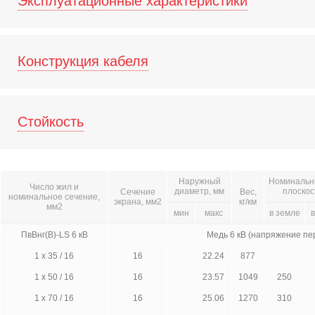
Эксплуатационные характеристики
Конструкция кабеля
Стойкость
Наружный
Номинальны
Число жил и
диаметр, мм
плоскос
Сечение
Вес,
номинальное сечение,
экрана, мм2
кг/км
мм2
мин
макс
в земле
в
ПвВнг(В)-LS 6 кВ
Медь 6 кВ (напряжение пе
1 х 35 / 16
16
22.24
877
1 х 50 / 16
16
23.57
1049
250
1 х 70 / 16
16
25.06
1270
310