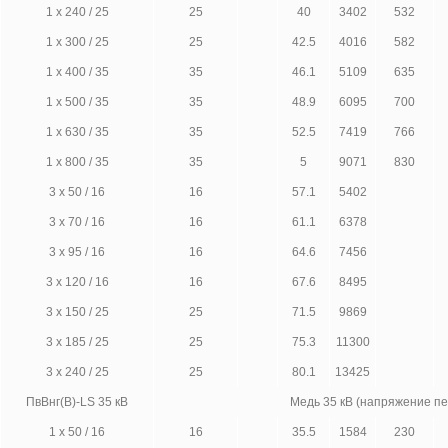
1 х 240 / 25
25
40
3402
532
1 х 300 / 25
25
42.5
4016
582
1 х 400 / 35
35
46.1
5109
635
1 х 500 / 35
35
48.9
6095
700
1 х 630 / 35
35
52.5
7419
766
1 х 800 / 35
35
5
9071
830
3 х 50 / 16
16
57.1
5402
3 х 70 / 16
16
61.1
6378
3 х 95 / 16
16
64.6
7456
3 х 120 / 16
16
67.6
8495
3 х 150 / 25
25
71.5
9869
3 х 185 / 25
25
75.3
11300
3 х 240 / 25
25
80.1
13425
ПвВнг(В)-LS 35 кВ
Медь 35 кВ (напряжение п
1 х 50 / 16
16
35.5
1584
230