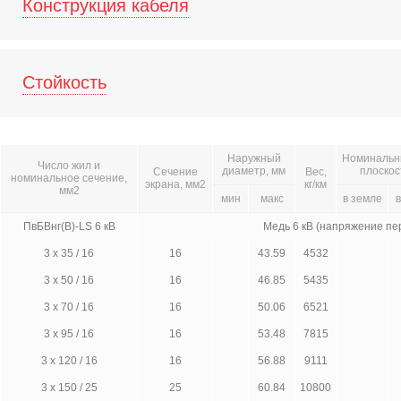
Конструкция кабеля
Стойкость
Наружный
Номинальны
Число жил и
диаметр, мм
плоскос
Сечение
Вес,
номинальное сечение,
экрана, мм2
кг/км
мм2
мин
макс
в земле
в
ПвБВнг(B)-LS 6 кВ
Медь 6 кВ (напряжение пе
3 х 35 / 16
16
43.59
4532
3 х 50 / 16
16
46.85
5435
3 х 70 / 16
16
50.06
6521
3 х 95 / 16
16
53.48
7815
3 х 120 / 16
16
56.88
9111
3 х 150 / 25
25
60.84
10800