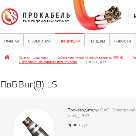
ГЛАВНАЯ
О КОМПАНИИ
ПРОДУКЦИЯ
ТЕНДЕРЫ
НОВОСТИ
Каталог продукции
Кабельные линии на напряжение до 500 кВ
Ка
С изоляцией из сшитого полиэтилена
ПвБВнг(B)-LS
ПвБВнг(B)-LS
Производитель:
ОАО "Электрокабе
завод" ЭКЗ
Броня:
да