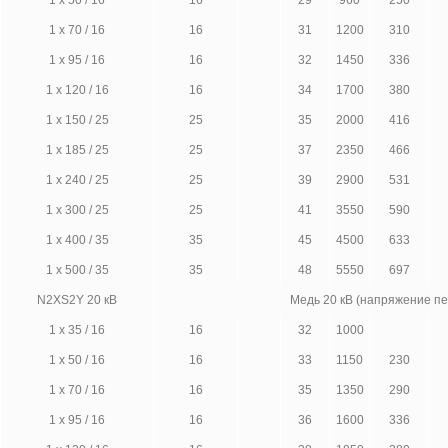
1 x 50 / 16
16
29
960
250
1 x 70 / 16
16
31
1200
310
1 x 95 / 16
16
32
1450
336
1 x 120 / 16
16
34
1700
380
1 x 150 / 25
25
35
2000
416
1 x 185 / 25
25
37
2350
466
1 x 240 / 25
25
39
2900
531
1 x 300 / 25
25
41
3550
590
1 x 400 / 35
35
45
4500
633
1 x 500 / 35
35
48
5550
697
N2XS2Y 20 кВ
Медь 20 кВ (напряжение п
1 x 35 / 16
16
32
1000
1 x 50 / 16
16
33
1150
230
1 x 70 / 16
16
35
1350
290
1 x 95 / 16
16
36
1600
336