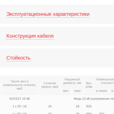
Эксплуатационные характеристики
Конструкция кабеля
Стойкость
Наружный
Номинальный
Число жил и
диаметр, мм
плоскост
Сечение
Вес,
номинальное сечение,
экрана, мм2
кг/км
мм2
мин
макс
в земле
в
N2XS2Y 10 кВ
Медь 10 кВ (напряжение п
1 x 35 / 16
16
28
820