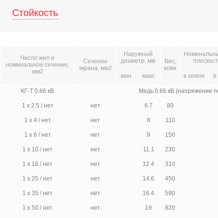
Стойкость
Наружный
Номинальный
Число жил и
диаметр, мм
плоскост
Сечение
Вес,
номинальное сечение,
экрана, мм2
кг/км
мм2
мин
макс
в земле
в
КГ-Т 0.66 кВ
Медь 0.66 кВ (напряжение 
1 х 2.5 / нет
нет
6.7
80
1 х 4 / нет
нет
8
110
1 х 6 / нет
нет
9
150
1 х 10 / нет
нет
11.1
230
1 х 16 / нет
нет
12.4
310
1 х 25 / нет
нет
14.6
450
1 х 35 / нет
нет
16.4
590
1 х 50 / нет
нет
19
820