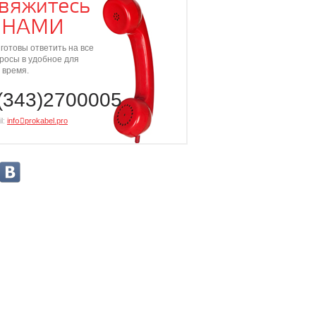
вяжитесь
 НАМИ
готовы ответить на все
росы в удобное для
 время.
(343)2700005
l:
info⃝prokabel.pro