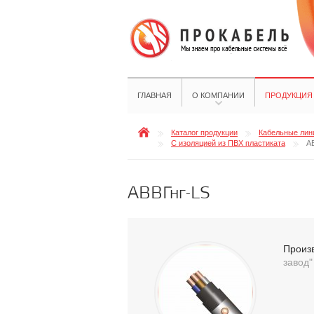
ГЛАВНАЯ
О КОМПАНИИ
ПРОДУКЦИЯ
Каталог продукции
Кабельные лини
С изоляцией из ПВХ пластиката
А
АВВГнг-LS
Произ
завод"