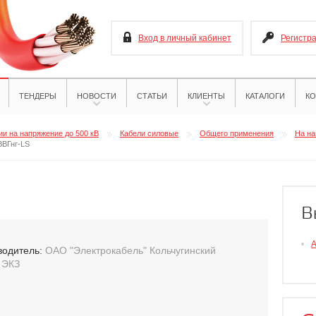
Вход в личный кабинет
Регистр
ТЕНДЕРЫ
НОВОСТИ
СТАТЬИ
КЛИЕНТЫ
КАТАЛОГИ
КО
и на напряжение до 500 кВ
Кабели силовые
Общего применения
На на
ВВГнг-LS
В
А
водитель:
ОАО "Электрокабель" Кольчугинский
 ЭКЗ