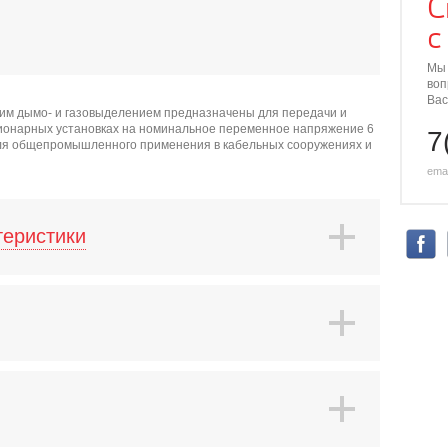
С
с
Мы 
воп
Вас
ким дымо- и газовыделением предназначены для передачи и
ционарных установках на номинальное переменное напряжение 6
7
 для общепромышленного применения в кабельных сооружениях и
emai
теристики