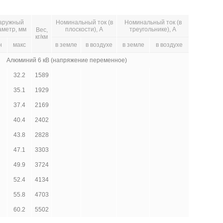
аружный
Номинальный ток (в
Номинальный ток (в
аметр, мм
плоскости), А
треугольнике), А
Вес,
кг/км
н
макс
в земле
в воздухе
в земле
в воздухе
Алюминий 6 кВ (напряжение переменное)
32.2
1589
35.1
1929
37.4
2169
40.4
2402
43.8
2828
47.1
3303
49.9
3724
52.4
4134
55.8
4703
60.2
5502