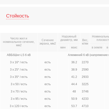
Стойкость
Наружный
Номинальный
Число жил и
диаметр, мм
плоскост
Сечение
Вес,
номинальное сечение,
экрана, мм2
кг/км
мм2
мин
макс
в земле
в
АВБбШнг-LS 6 кВ
Алюминий 6 кВ (напряжение
3 х 16* / есть
есть
36.2
2270
3 х 25* / есть
есть
38.9
2590
3 х 35* / есть
есть
41.2
2933
3 х 50 / есть
есть
44.4
3225
3 х 70 / есть
есть
48
3746
3 х 95 / есть
есть
50.9
4233
3 х 120 / есть
есть
53.7
4710