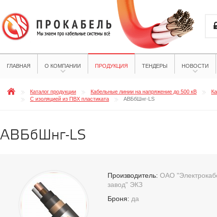
ГЛАВНАЯ
О КОМПАНИИ
ПРОДУКЦИЯ
ТЕНДЕРЫ
НОВОСТИ
Каталог продукции
Кабельные линии на напряжение до 500 кВ
Ка
С изоляцией из ПВХ пластиката
АВБбШнг-LS
АВБбШнг-LS
Производитель:
ОАО "Электрокабе
завод" ЭКЗ
Броня:
да