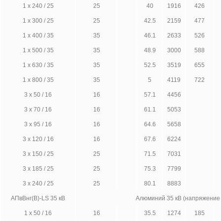
1 х 240 / 25
25
40
1916
426
1 х 300 / 25
25
42.5
2159
477
1 х 400 / 35
35
46.1
2633
526
1 х 500 / 35
35
48.9
3000
588
1 х 630 / 35
35
52.5
3519
655
1 х 800 / 35
35
5
4119
722
3 х 50 / 16
16
57.1
4456
3 х 70 / 16
16
61.1
5053
3 х 95 / 16
16
64.6
5658
3 х 120 / 16
16
67.6
6224
3 х 150 / 25
25
71.5
7031
3 х 185 / 25
25
75.3
7799
3 х 240 / 25
25
80.1
8883
АПвВнг(В)-LS 35 кВ
Алюминий 35 кВ (напряжение
1 х 50 / 16
16
35.5
1274
185