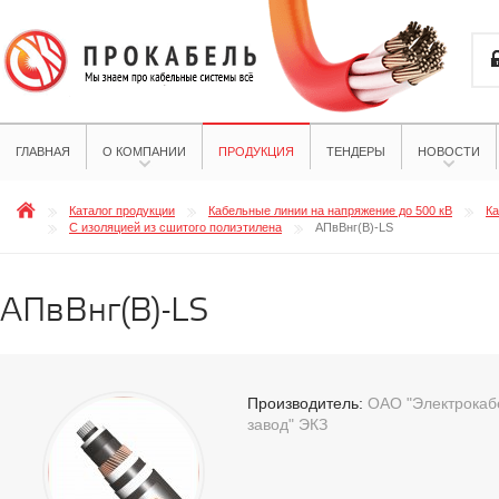
ГЛАВНАЯ
О КОМПАНИИ
ПРОДУКЦИЯ
ТЕНДЕРЫ
НОВОСТИ
Каталог продукции
Кабельные линии на напряжение до 500 кВ
Ка
С изоляцией из сшитого полиэтилена
АПвВнг(В)-LS
АПвВнг(В)-LS
Производитель:
ОАО "Электрокабе
завод" ЭКЗ