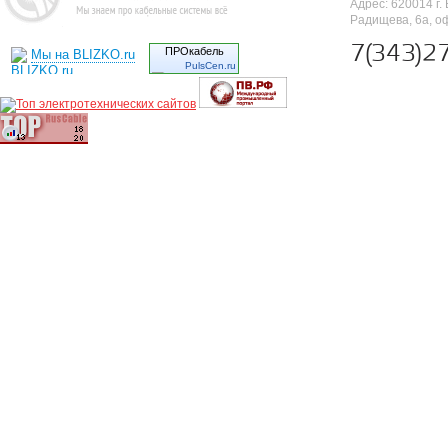
Адрес: 620014 г. 
Радищева, 6а, о
7(343)2
ПРОкабель
Мы на BLIZKO.ru
PulsCen.ru