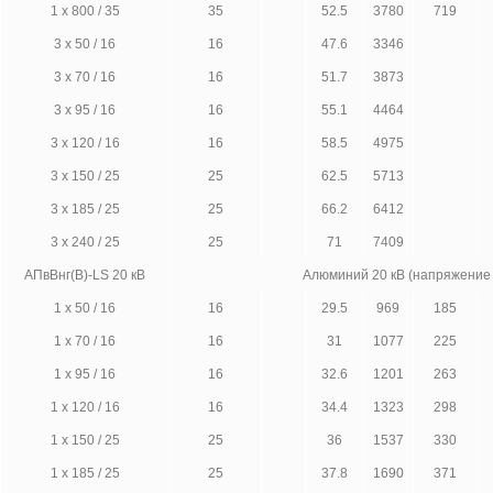
1 х 800 / 35
35
52.5
3780
719
3 х 50 / 16
16
47.6
3346
3 х 70 / 16
16
51.7
3873
3 х 95 / 16
16
55.1
4464
3 х 120 / 16
16
58.5
4975
3 х 150 / 25
25
62.5
5713
3 х 185 / 25
25
66.2
6412
3 х 240 / 25
25
71
7409
АПвВнг(В)-LS 20 кВ
Алюминий 20 кВ (напряжение
1 х 50 / 16
16
29.5
969
185
1 х 70 / 16
16
31
1077
225
1 х 95 / 16
16
32.6
1201
263
1 х 120 / 16
16
34.4
1323
298
1 х 150 / 25
25
36
1537
330
1 х 185 / 25
25
37.8
1690
371