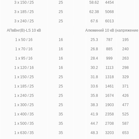
3 х 150 / 25
25
58.62
4454
3 х 185 / 25
25
62.38
5068
3 х 240 / 25
25
67.6
6013
АПвВнг(В)-LS 10 кВ
Алюминий 10 кВ (напряжение
1 х 50 / 16
16
25.3
787
195
1 х 70 / 16
16
26.8
885
240
1 х 95 / 16
16
28.4
999
263
1 х 120 / 16
16
30.2
1113
298
1 х 150 / 25
25
31.8
1318
329
1 х 185 / 25
25
33.6
1461
371
1 х 240 / 25
25
35.8
1674
426
1 х 300 / 25
25
38.3
1903
477
1 х 400 / 35
35
41.9
2358
525
1 х 500 / 35
35
44.7
2708
587
1 х 630 / 35
35
48.3
3203
653