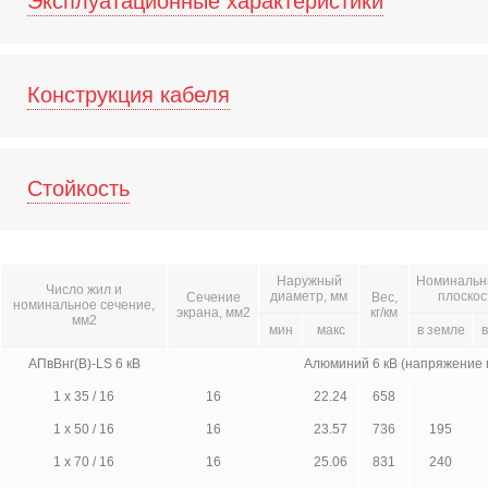
Эксплуатационные характеристики
Конструкция кабеля
Стойкость
Наружный
Номинальны
Число жил и
диаметр, мм
плоскос
Сечение
Вес,
номинальное сечение,
экрана, мм2
кг/км
мм2
мин
макс
в земле
в
АПвВнг(В)-LS 6 кВ
Алюминий 6 кВ (напряжение
1 х 35 / 16
16
22.24
658
1 х 50 / 16
16
23.57
736
195
1 х 70 / 16
16
25.06
831
240