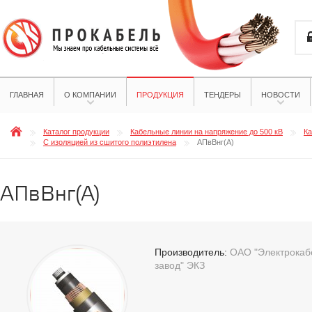
ГЛАВНАЯ
О КОМПАНИИ
ПРОДУКЦИЯ
ТЕНДЕРЫ
НОВОСТИ
Каталог продукции
Кабельные линии на напряжение до 500 кВ
Ка
С изоляцией из сшитого полиэтилена
АПвВнг(А)
АПвВнг(А)
Производитель:
ОАО "Электрокабе
завод" ЭКЗ