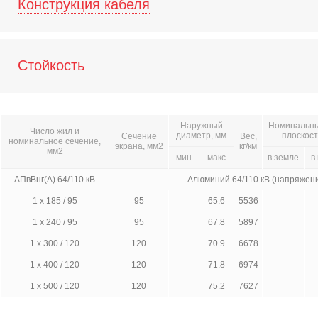
Конструкция кабеля
Стойкость
Наружный
Номинальный
Число жил и
диаметр, мм
плоскост
Сечение
Вес,
номинальное сечение,
экрана, мм2
кг/км
мм2
мин
макс
в земле
в
АПвВнг(А) 64/110 кВ
Алюминий 64/110 кВ (напряжен
1 х 185 / 95
95
65.6
5536
1 х 240 / 95
95
67.8
5897
1 х 300 / 120
120
70.9
6678
1 х 400 / 120
120
71.8
6974
1 х 500 / 120
120
75.2
7627