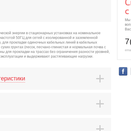
С
с
Мы 
воп
Вас
ческой энергии в стационарных установках на номинальное
 частотой 50ГЦ для сетей с изолированной и заземленной
7
), для прокладки одиночных кабельных линий в кабельных
сухих грунтах (песок, песчано-глинистая и нормальная почва с
emai
ы для прокладки на трассах без ограничения разности уровней,
 эксплуатации и выдерживают растягивающие нагрузки.
теристики