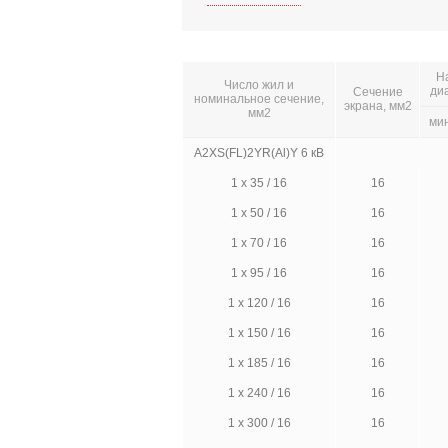
Н
Число жил и
ди
Сечение
номинальное сечение,
экрана, мм2
мм2
ми
A2XS(FL)2YR(Al)Y 6 кВ
1 х 35 / 16
16
1 х 50 / 16
16
1 х 70 / 16
16
1 х 95 / 16
16
1 х 120 / 16
16
1 х 150 / 16
16
1 х 185 / 16
16
1 х 240 / 16
16
1 х 300 / 16
16