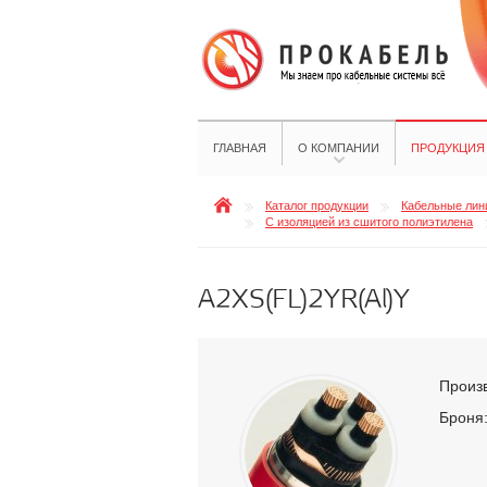
ГЛАВНАЯ
О КОМПАНИИ
ПРОДУКЦИЯ
Каталог продукции
Кабельные лини
С изоляцией из сшитого полиэтилена
A2XS(FL)2YR(Al)Y
Произ
Броня