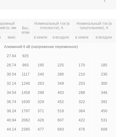
аружный
Номинальный ток (в
Номинальный ток (в
аметр, мм
плоскости), А
треугольнике), А
Вес,
кг/км
н
макс
в земле
в воздухе
в земле
в воздухе
Алюминий 6 кВ (напряжение переменное)
27.64
925
28.74
993
195
225
170
185
30.54
1117
240
280
210
230
32.14
1240
263
349
253
300
34.54
1458
298
403
288
346
36.74
1630
329
452
322
392
38.24
1797
371
518
364
450
40.94
2062
426
607
422
531
44.14
2395
477
693
476
609