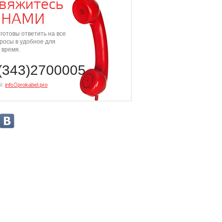
вяжитесь
 НАМИ
готовы ответить на все
росы в удобное для
 время.
(343)2700005
l:
info⃝prokabel.pro