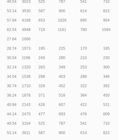
49.54
3023
525
787
541
710
53.14
3530
587
900
614
822
57.84
4168
653
1026
695
954
62.54
4948
719
1161
780
1094
27.64
1006
28.74
1073
195
225
170
185
30.54
1198
240
280
210
230
32.14
1320
263
349
253
300
34.54
1538
298
403
288
346
36.74
1710
329
452
322
392
38.24
1878
371
518
364
450
40.94
2143
426
607
422
531
44.14
2475
477
693
476
609
49.54
3104
525
787
541
710
53.14
3611
587
900
614
822