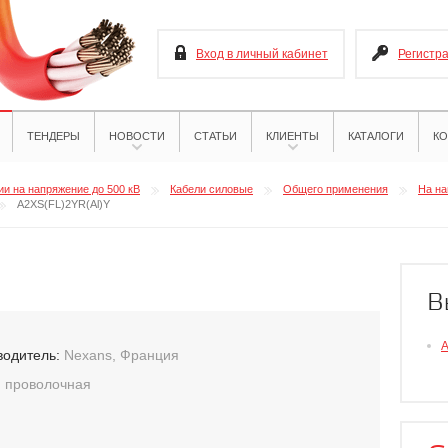
Вход в личный кабинет
Регистр
ТЕНДЕРЫ
НОВОСТИ
СТАТЬИ
КЛИЕНТЫ
КАТАЛОГИ
КО
и на напряжение до 500 кВ
Кабели силовые
Общего применения
На на
A2XS(FL)2YR(Al)Y
В
A
водитель:
Nexans, Франция
:
проволочная