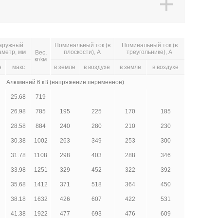
аружный
Номинальный ток (в
Номинальный ток (в
аметр, мм
плоскости), А
треугольнике), А
Вес,
кг/км
н
макс
в земле
в воздухе
в земле
в воздухе
Алюминий 6 кВ (напряжение переменное)
25.68
719
26.98
785
195
225
170
185
28.58
884
240
280
210
230
30.38
1002
263
349
253
300
31.78
1108
298
403
288
346
33.98
1251
329
452
322
392
35.68
1412
371
518
364
450
38.18
1632
426
607
422
531
41.38
1922
477
693
476
609