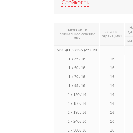
Стойкость
Н
Число жил и
ди
Сечение
номинальное сечение,
экрана, мм2
мм2
ми
A2XS(FL)2YB(Al)2Y 6 кВ
1 х 35 / 16
16
1 х 50 / 16
16
1 х 70 / 16
16
1 х 95 / 16
16
1 х 120 / 16
16
1 х 150 / 16
16
1 х 185 / 16
16
1 х 240 / 16
16
1 х 300 / 16
16