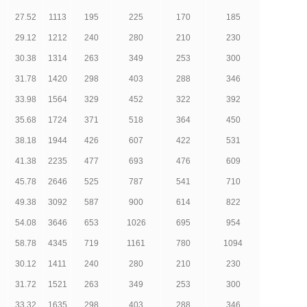
27.52
1113
195
225
170
185
29.12
1212
240
280
210
230
30.38
1314
263
349
253
300
31.78
1420
298
403
288
346
33.98
1564
329
452
322
392
35.68
1724
371
518
364
450
38.18
1944
426
607
422
531
41.38
2235
477
693
476
609
45.78
2646
525
787
541
710
49.38
3092
587
900
614
822
54.08
3646
653
1026
695
954
58.78
4345
719
1161
780
1094
30.12
1411
240
280
210
230
31.72
1521
263
349
253
300
33.32
1635
298
403
288
346