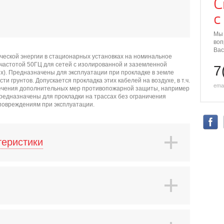
С
с
Мы 
воп
Вас
ческой энергии в стационарных установках на номинальное
 частотой 50ГЦ для сетей с изолированной и заземленной
7
ях). Предназначены для эксплуатации при прокладке в земле
и грунтов. Допускается прокладка этих кабелей на воздухе, в т.ч.
emai
печения дополнительных мер противопожарной защиты, например
редназначены для прокладки на трассах без ограничения
 повреждениям при эксплуатации.
теристики