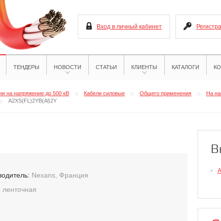
Вход в личный кабинет
Регистр
ТЕНДЕРЫ
НОВОСТИ
СТАТЬИ
КЛИЕНТЫ
КАТАЛОГИ
КО
и на напряжение до 500 кВ
Кабели силовые
Общего применения
На на
A2XS(FL)2YB(Al)2Y
В
A
водитель:
Nexans, Франция
:
ленточная