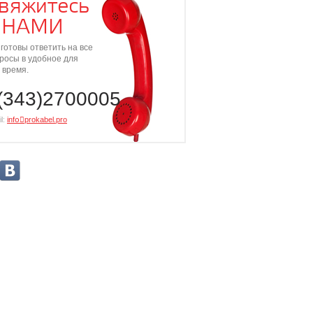
вяжитесь
 НАМИ
готовы ответить на все
росы в удобное для
 время.
(343)2700005
l:
info⃝prokabel.pro