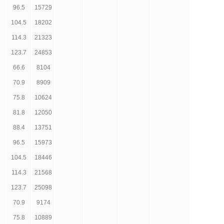
96.5
15729
104.5
18202
114.3
21323
123.7
24853
66.6
8104
70.9
8909
75.8
10624
81.8
12050
88.4
13751
96.5
15973
104.5
18446
114.3
21568
123.7
25098
70.9
9174
75.8
10889