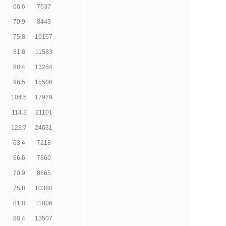
66.6
7637
70.9
8443
75.8
10157
81.8
11583
88.4
13284
96.5
15506
104.5
17979
114.3
21101
123.7
24631
63.4
7218
66.6
7860
70.9
8665
75.8
10380
81.8
11806
88.4
13507