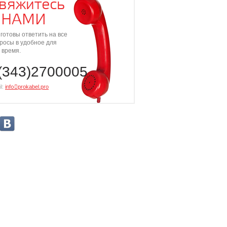
вяжитесь
 НАМИ
готовы ответить на все
росы в удобное для
 время.
(343)2700005
l:
info⃝prokabel.pro