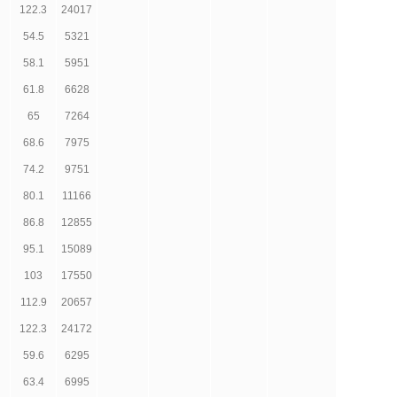
122.3
24017
54.5
5321
58.1
5951
61.8
6628
65
7264
68.6
7975
74.2
9751
80.1
11166
86.8
12855
95.1
15089
103
17550
112.9
20657
122.3
24172
59.6
6295
63.4
6995