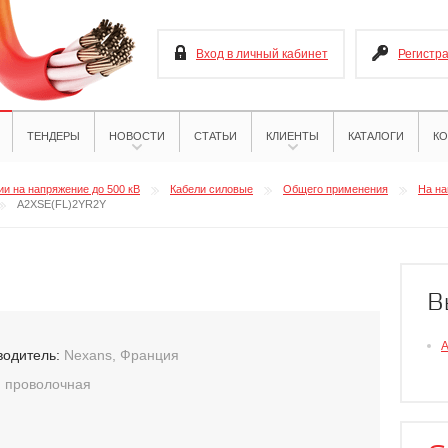
Вход в личный кабинет
Регистр
ТЕНДЕРЫ
НОВОСТИ
СТАТЬИ
КЛИЕНТЫ
КАТАЛОГИ
КО
и на напряжение до 500 кВ
Кабели силовые
Общего применения
На на
A2XSE(FL)2YR2Y
В
водитель:
Nexans, Франция
:
проволочная