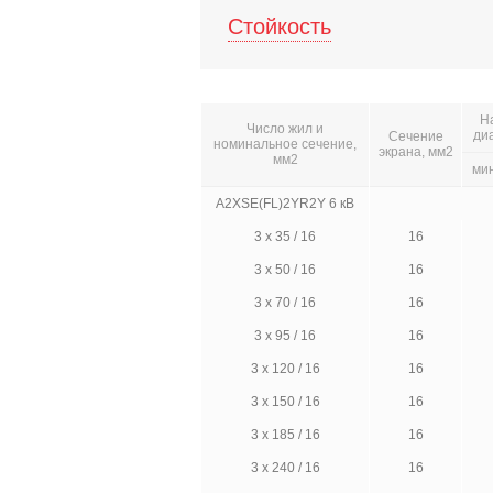
Стойкость
Н
Число жил и
ди
Сечение
номинальное сечение,
экрана, мм2
мм2
ми
A2XSE(FL)2YR2Y 6 кВ
3 х 35 / 16
16
3 х 50 / 16
16
3 х 70 / 16
16
3 х 95 / 16
16
3 х 120 / 16
16
3 х 150 / 16
16
3 х 185 / 16
16
3 х 240 / 16
16