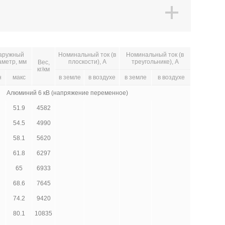
аружный
Номинальный ток (в
Номинальный ток (в
аметр, мм
плоскости), А
треугольнике), А
Вес,
кг/км
н
макс
в земле
в воздухе
в земле
в воздухе
Алюминий 6 кВ (напряжение переменное)
51.9
4582
54.5
4990
58.1
5620
61.8
6297
65
6933
68.6
7645
74.2
9420
80.1
10835