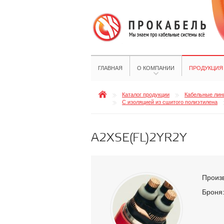
ГЛАВНАЯ
О КОМПАНИИ
ПРОДУКЦИЯ
Каталог продукции
Кабельные лини
С изоляцией из сшитого полиэтилена
A2XSE(FL)2YR2Y
Произ
Броня