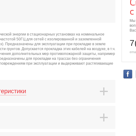
С
с
Мы 
воп
Вас
ческой энергии в стационарных установках на номинальное
 частотой 50ГЦ для сетей с изолированной и заземленной
7
ях). Предназначены для эксплуатации при прокладке в земле
и грунтов. Допускается прокладка этих кабелей на воздухе, в т.ч.
emai
печения дополнительных мер противопожарной защиты, например
редназначены для прокладки на трассах без ограничения
м повреждениям при эксплуатации и выдерживают растягивающие
теристики