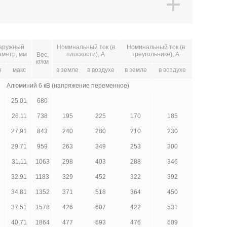
аружный
Номинальный ток (в
Номинальный ток (в
аметр, мм
плоскости), А
треугольнике), А
Вес,
кг/км
н
макс
в земле
в воздухе
в земле
в воздухе
Алюминий 6 кВ (напряжение переменное)
25.01
680
26.11
738
195
225
170
185
27.91
843
240
280
210
230
29.71
959
263
349
253
300
31.11
1063
298
403
288
346
32.91
1183
329
452
322
392
34.81
1352
371
518
364
450
37.51
1578
426
607
422
531
40.71
1864
477
693
476
609