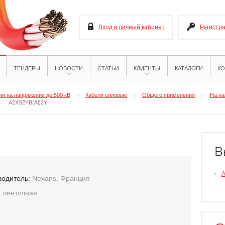
Вход в личный кабинет
Регистр
ТЕНДЕРЫ
НОВОСТИ
СТАТЬИ
КЛИЕНТЫ
КАТАЛОГИ
КО
и на напряжение до 500 кВ
Кабели силовые
Общего применения
На на
A2XS2YB(Al)2Y
В
A
водитель:
Nexans, Франция
:
ленточная