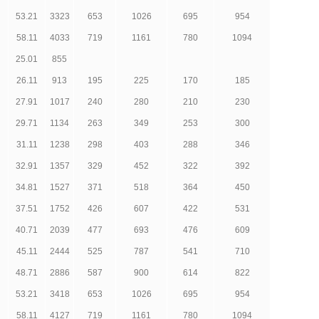
53.21
3323
653
1026
695
954
58.11
4033
719
1161
780
1094
25.01
855
26.11
913
195
225
170
185
27.91
1017
240
280
210
230
29.71
1134
263
349
253
300
31.11
1238
298
403
288
346
32.91
1357
329
452
322
392
34.81
1527
371
518
364
450
37.51
1752
426
607
422
531
40.71
2039
477
693
476
609
45.11
2444
525
787
541
710
48.71
2886
587
900
614
822
53.21
3418
653
1026
695
954
58.11
4127
719
1161
780
1094