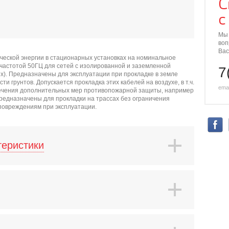
С
с
Мы 
воп
Вас
ческой энергии в стационарных установках на номинальное
 частотой 50ГЦ для сетей с изолированной и заземленной
7
ях). Предназначены для эксплуатации при прокладке в земле
и грунтов. Допускается прокладка этих кабелей на воздухе, в т.ч.
emai
печения дополнительных мер противопожарной защиты, например
редназначены для прокладки на трассах без ограничения
 повреждениям при эксплуатации.
теристики