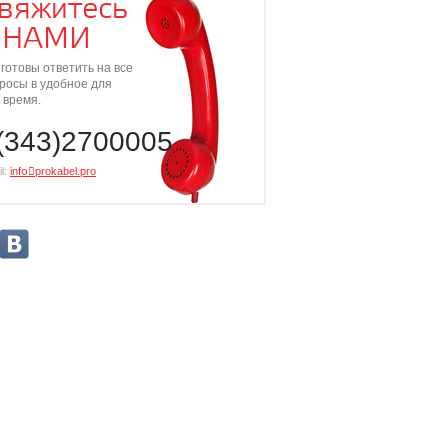
вяжитесь
 НАМИ
готовы ответить на все
росы в удобное для
 время.
(343)2700005
l:
info⃝prokabel.pro