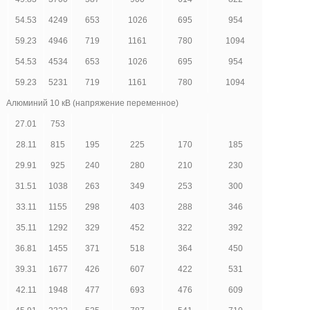
54.53
4249
653
1026
695
954
59.23
4946
719
1161
780
1094
54.53
4534
653
1026
695
954
59.23
5231
719
1161
780
1094
Алюминий 10 кВ (напряжение переменное)
27.01
753
28.11
815
195
225
170
185
29.91
925
240
280
210
230
31.51
1038
263
349
253
300
33.11
1155
298
403
288
346
35.11
1292
329
452
322
392
36.81
1455
371
518
364
450
39.31
1677
426
607
422
531
42.11
1948
477
693
476
609