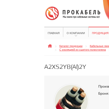
ГЛАВНАЯ
О КОМПАНИИ
ПРОДУКЦИЯ
Каталог продукции
Кабельные лини
С изоляцией из сшитого полиэтилена
A2XS2YB(Al)2Y
Произ
Броня