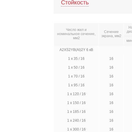
Стойкость
Н
Число жил и
ди
Сечение
номинальное сечение,
экрана, мм2
мм2
ми
A2XS2YB(Al)2Y 6 кВ
1 х 35 / 16
16
1 х 50 / 16
16
1 х 70 / 16
16
1 х 95 / 16
16
1 х 120 / 16
16
1 х 150 / 16
16
1 х 185 / 16
16
1 х 240 / 16
16
1 х 300 / 16
16