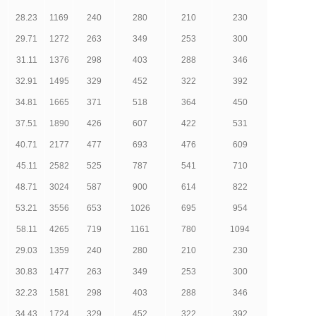
28.23
1169
240
280
210
230
29.71
1272
263
349
253
300
31.11
1376
298
403
288
346
32.91
1495
329
452
322
392
34.81
1665
371
518
364
450
37.51
1890
426
607
422
531
40.71
2177
477
693
476
609
45.11
2582
525
787
541
710
48.71
3024
587
900
614
822
53.21
3556
653
1026
695
954
58.11
4265
719
1161
780
1094
29.03
1359
240
280
210
230
30.83
1477
263
349
253
300
32.23
1581
298
403
288
346
34.43
1724
329
452
322
392