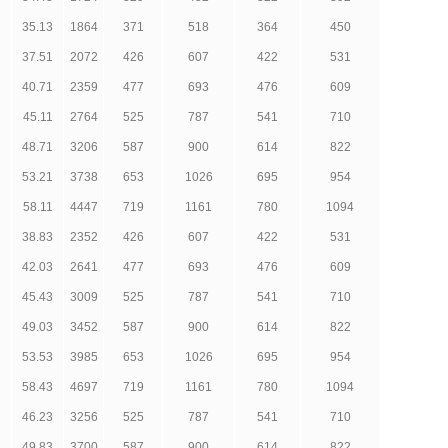
35.13
1864
371
518
364
450
37.51
2072
426
607
422
531
40.71
2359
477
693
476
609
45.11
2764
525
787
541
710
48.71
3206
587
900
614
822
53.21
3738
653
1026
695
954
58.11
4447
719
1161
780
1094
38.83
2352
426
607
422
531
42.03
2641
477
693
476
609
45.43
3009
525
787
541
710
49.03
3452
587
900
614
822
53.53
3985
653
1026
695
954
58.43
4697
719
1161
780
1094
46.23
3256
525
787
541
710
49.83
3700
587
900
614
822