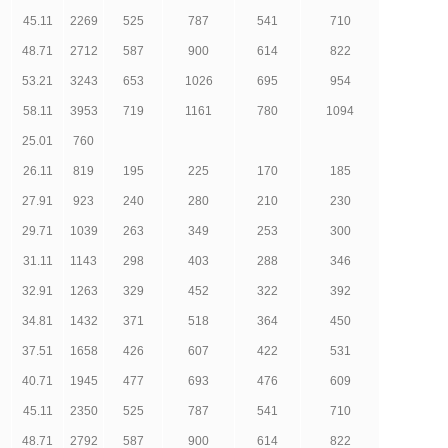
45.11
2269
525
787
541
710
48.71
2712
587
900
614
822
53.21
3243
653
1026
695
954
58.11
3953
719
1161
780
1094
25.01
760
26.11
819
195
225
170
185
27.91
923
240
280
210
230
29.71
1039
263
349
253
300
31.11
1143
298
403
288
346
32.91
1263
329
452
322
392
34.81
1432
371
518
364
450
37.51
1658
426
607
422
531
40.71
1945
477
693
476
609
45.11
2350
525
787
541
710
48.71
2792
587
900
614
822