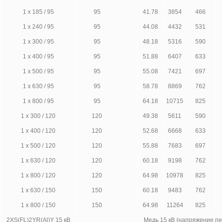
1 х 185 / 95
95
41.78
3854
466
1 х 240 / 95
95
44.08
4432
531
1 х 300 / 95
95
48.18
5316
590
1 х 400 / 95
95
51.88
6407
633
1 х 500 / 95
95
55.08
7421
697
1 х 630 / 95
95
58.78
8869
762
1 х 800 / 95
95
64.18
10715
825
1 х 300 / 120
120
49.38
5611
590
1 х 400 / 120
120
52.68
6668
633
1 х 500 / 120
120
55.88
7683
697
1 х 630 / 120
120
60.18
9198
762
1 х 800 / 120
120
64.98
10978
825
1 х 630 / 150
150
60.18
9483
762
1 х 800 / 150
150
64.98
11264
825
2XS(FL)2YR(Al)Y 15 кВ
Медь 15 кВ (напряжение п