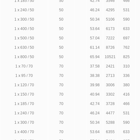
1 х 185 / 50
50
42.74
3546
466
1 х 240 / 50
50
46.24
4295
531
1 х 300 / 50
50
50.34
5106
590
1 х 400 / 50
50
53.64
6173
633
1 х 500 / 50
50
57.04
7222
697
1 х 630 / 50
50
61.14
8726
762
1 х 800 / 50
50
65.94
10521
825
1 х 70 / 70
70
37.58
2421
310
1 х 95 / 70
70
38.38
2713
336
1 х 120 / 70
70
39.98
3006
380
1 х 150 / 70
70
40.94
3302
416
1 х 185 / 70
70
42.74
3728
466
1 х 240 / 70
70
46.24
4477
531
1 х 300 / 70
70
50.34
5288
590
1 х 400 / 70
70
53.64
6355
633