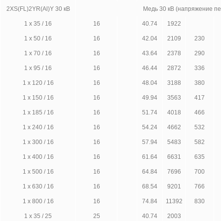
2XS(FL)2YR(Al)Y 30 кВ
Медь 30 кВ (напряжение п
1 х 35 / 16
16
40.74
1922
1 х 50 / 16
16
42.04
2109
230
1 х 70 / 16
16
43.64
2378
290
1 х 95 / 16
16
46.44
2872
336
1 х 120 / 16
16
48.04
3188
380
1 х 150 / 16
16
49.94
3563
417
1 х 185 / 16
16
51.74
4018
466
1 х 240 / 16
16
54.24
4662
532
1 х 300 / 16
16
57.94
5483
582
1 х 400 / 16
16
61.64
6631
635
1 х 500 / 16
16
64.84
7696
700
1 х 630 / 16
16
68.54
9201
766
1 х 800 / 16
16
74.84
11392
830
1 х 35 / 25
25
40.74
2003