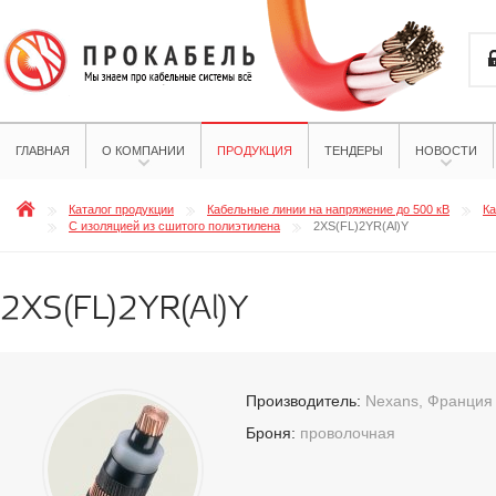
ГЛАВНАЯ
О КОМПАНИИ
ПРОДУКЦИЯ
ТЕНДЕРЫ
НОВОСТИ
Каталог продукции
Кабельные линии на напряжение до 500 кВ
Ка
С изоляцией из сшитого полиэтилена
2XS(FL)2YR(Al)Y
2XS(FL)2YR(Al)Y
Производитель:
Nexans, Франция
Броня:
проволочная