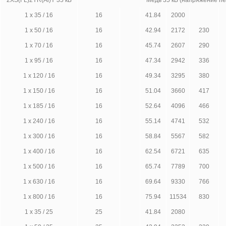
2XS(FL)2YR(Al)Y 35 кВ
Медь 35 кВ (напряжение п
1 х 35 / 16
16
41.84
2000
1 х 50 / 16
16
42.94
2172
230
1 х 70 / 16
16
45.74
2607
290
1 х 95 / 16
16
47.34
2942
336
1 х 120 / 16
16
49.34
3295
380
1 х 150 / 16
16
51.04
3660
417
1 х 185 / 16
16
52.64
4096
466
1 х 240 / 16
16
55.14
4741
532
1 х 300 / 16
16
58.84
5567
582
1 х 400 / 16
16
62.54
6721
635
1 х 500 / 16
16
65.74
7789
700
1 х 630 / 16
16
69.64
9330
766
1 х 800 / 16
16
75.94
11534
830
1 х 35 / 25
25
41.84
2080