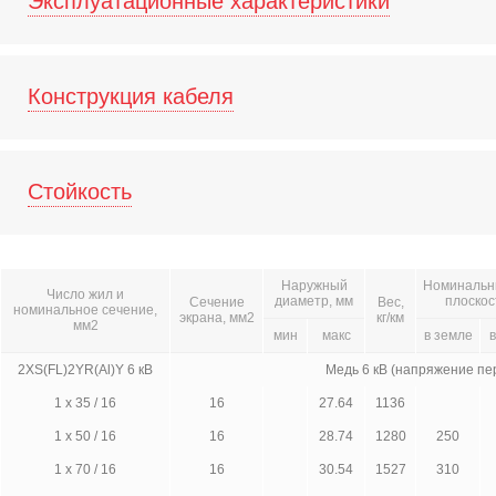
Эксплуатационные характеристики
Конструкция кабеля
Стойкость
Наружный
Номинальны
Число жил и
диаметр, мм
плоскос
Сечение
Вес,
номинальное сечение,
экрана, мм2
кг/км
мм2
мин
макс
в земле
в
2XS(FL)2YR(Al)Y 6 кВ
Медь 6 кВ (напряжение пе
1 х 35 / 16
16
27.64
1136
1 х 50 / 16
16
28.74
1280
250
1 х 70 / 16
16
30.54
1527
310