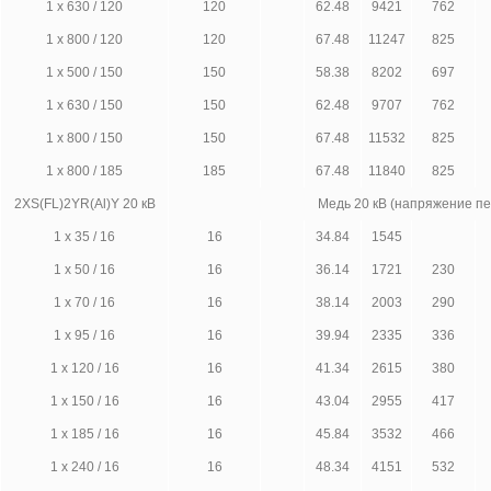
1 х 630 / 120
120
62.48
9421
762
1 х 800 / 120
120
67.48
11247
825
1 х 500 / 150
150
58.38
8202
697
1 х 630 / 150
150
62.48
9707
762
1 х 800 / 150
150
67.48
11532
825
1 х 800 / 185
185
67.48
11840
825
2XS(FL)2YR(Al)Y 20 кВ
Медь 20 кВ (напряжение п
1 х 35 / 16
16
34.84
1545
1 х 50 / 16
16
36.14
1721
230
1 х 70 / 16
16
38.14
2003
290
1 х 95 / 16
16
39.94
2335
336
1 х 120 / 16
16
41.34
2615
380
1 х 150 / 16
16
43.04
2955
417
1 х 185 / 16
16
45.84
3532
466
1 х 240 / 16
16
48.34
4151
532