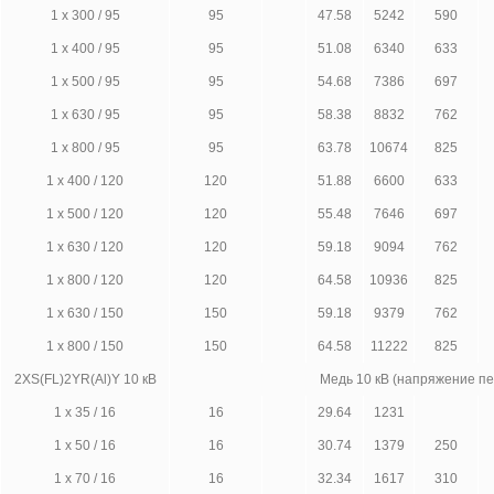
1 х 300 / 95
95
47.58
5242
590
1 х 400 / 95
95
51.08
6340
633
1 х 500 / 95
95
54.68
7386
697
1 х 630 / 95
95
58.38
8832
762
1 х 800 / 95
95
63.78
10674
825
1 х 400 / 120
120
51.88
6600
633
1 х 500 / 120
120
55.48
7646
697
1 х 630 / 120
120
59.18
9094
762
1 х 800 / 120
120
64.58
10936
825
1 х 630 / 150
150
59.18
9379
762
1 х 800 / 150
150
64.58
11222
825
2XS(FL)2YR(Al)Y 10 кВ
Медь 10 кВ (напряжение п
1 х 35 / 16
16
29.64
1231
1 х 50 / 16
16
30.74
1379
250
1 х 70 / 16
16
32.34
1617
310