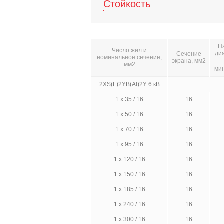
Стойкость
Н
Число жил и
ди
Сечение
номинальное сечение,
экрана, мм2
мм2
ми
2XS(F)2YB(Al)2Y 6 кВ
1 х 35 / 16
16
1 х 50 / 16
16
1 х 70 / 16
16
1 х 95 / 16
16
1 х 120 / 16
16
1 х 150 / 16
16
1 х 185 / 16
16
1 х 240 / 16
16
1 х 300 / 16
16