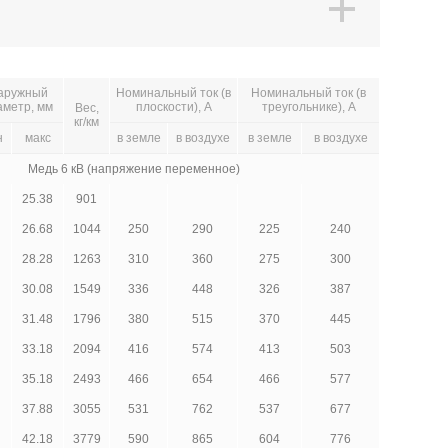
аружный
Номинальный ток (в
Номинальный ток (в
аметр, мм
плоскости), А
треугольнике), А
Вес,
кг/км
н
макс
в земле
в воздухе
в земле
в воздухе
Медь 6 кВ (напряжение переменное)
25.38
901
26.68
1044
250
290
225
240
28.28
1263
310
360
275
300
30.08
1549
336
448
326
387
31.48
1796
380
515
370
445
33.18
2094
416
574
413
503
35.18
2493
466
654
466
577
37.88
3055
531
762
537
677
42.18
3779
590
865
604
776