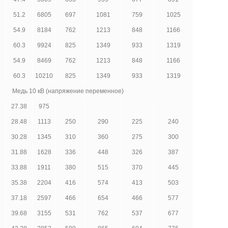
51.2
6805
697
1081
759
1025
54.9
8184
762
1213
848
1166
60.3
9924
825
1349
933
1319
54.9
8469
762
1213
848
1166
60.3
10210
825
1349
933
1319
Медь 10 кВ (напряжение переменное)
27.38
975
28.48
1113
250
290
225
240
30.28
1345
310
360
275
300
31.88
1628
336
448
326
387
33.88
1911
380
515
370
445
35.38
2204
416
574
413
503
37.18
2597
466
654
466
577
39.68
3155
531
762
537
677