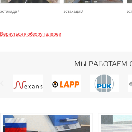
эстакада7
эстакада8
эс
Вернуться к обзору галереи
МЫ РАБОТАЕМ 